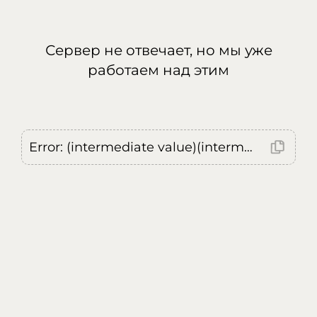
Сервер не отвечает, но мы уже
работаем над этим
Error: (intermediate value)(intermediate value)(intermediate value).replaceAll is not a function