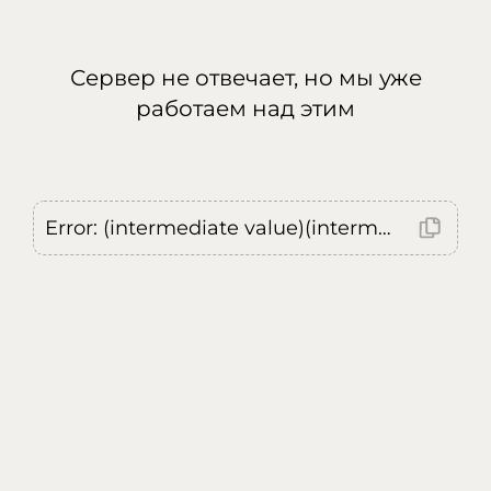
Сервер не отвечает, но мы уже
работаем над этим
Error: (intermediate value)(intermediate value)(intermediate value).replaceAll is not a function