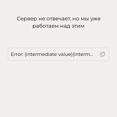
Сервер не отвечает, но мы уже
работаем над этим
Error: (intermediate value)(intermediate value)(intermediate value).replaceAll is not a function