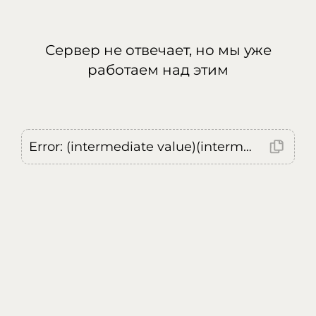
Сервер не отвечает, но мы уже
работаем над этим
Error: (intermediate value)(intermediate value)(intermediate value).replaceAll is not a function