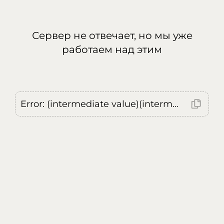
Сервер не отвечает, но мы уже
работаем над этим
Error: (intermediate value)(intermediate value)(intermediate value).replaceAll is not a function