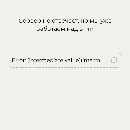
Сервер не отвечает, но мы уже
работаем над этим
Error: (intermediate value)(intermediate value)(intermediate value).replaceAll is not a function