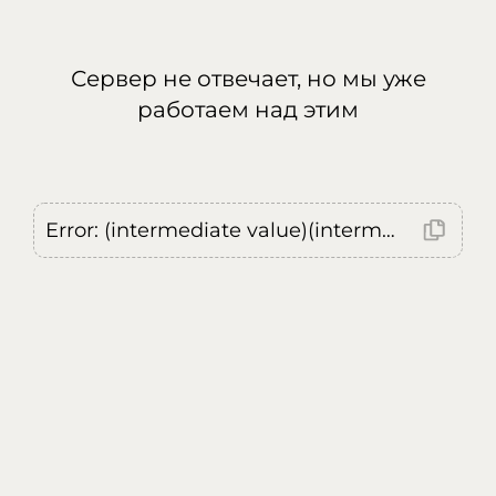
Сервер не отвечает, но мы уже
работаем над этим
Error: (intermediate value)(intermediate value)(intermediate value).replaceAll is not a function