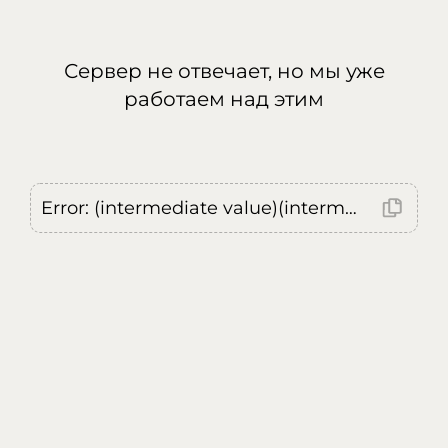
Сервер не отвечает, но мы уже
работаем над этим
Error: (intermediate value)(intermediate value)(intermediate value).replaceAll is not a function