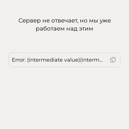
Сервер не отвечает, но мы уже
работаем над этим
Error: (intermediate value)(intermediate value)(intermediate value).replaceAll is not a function