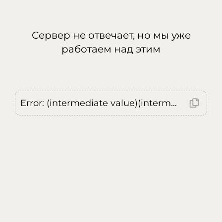
Сервер не отвечает, но мы уже
работаем над этим
Error: (intermediate value)(intermediate value)(intermediate value).replaceAll is not a function