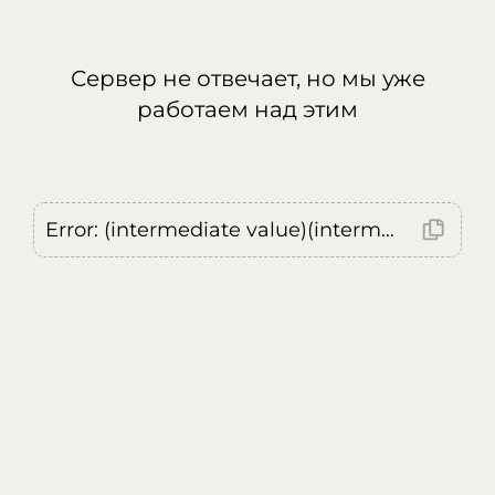
Сервер не отвечает, но мы уже
работаем над этим
Error: (intermediate value)(intermediate value)(intermediate value).replaceAll is not a function