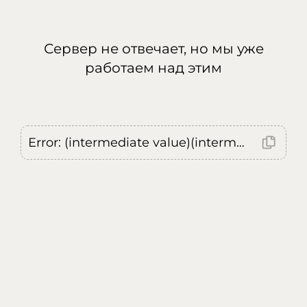
Сервер не отвечает, но мы уже
работаем над этим
Error: (intermediate value)(intermediate value)(intermediate value).replaceAll is not a function