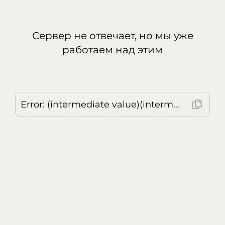
Сервер не отвечает, но мы уже
работаем над этим
Error: (intermediate value)(intermediate value)(intermediate value).replaceAll is not a function