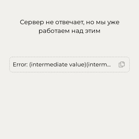
Сервер не отвечает, но мы уже
работаем над этим
Error: (intermediate value)(intermediate value)(intermediate value).replaceAll is not a function