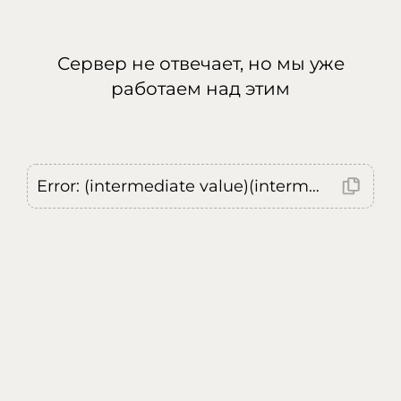
Сервер не отвечает, но мы уже
работаем над этим
Error: (intermediate value)(intermediate value)(intermediate value).replaceAll is not a function